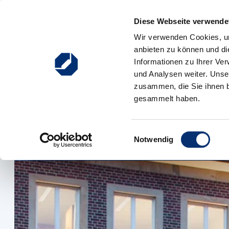
Zum Inhalt springen
Diese Webseite verwendet
Hauptnavigation
Wir verwenden Cookies, um
anbieten zu können und di
Rückblick
Einblick
Ausblick
Informationen zu Ihrer Ve
und Analysen weiter. Unse
zusammen, die Sie ihnen b
125 Jahre HW
gesammelt haben.
Münster
Einwilligungsauswahl
Notwendig